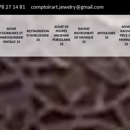
78 27 14 81
comptoirart.jewelry@gmail.com
ACHAT DE
ACHA
ACHAT
RACHAT
RESTAURATION
POUPÉE
RACH
FOURRURES ET
INSTRUMENT
ANTIQUAIRE
D'HORLOGERIE
ANCIENNE
PIÈCE 
MAROQUINERIE
DE MUSIQUE
33
33
PORCELAINE
MONNA
VINTAGE 33
33
33
33