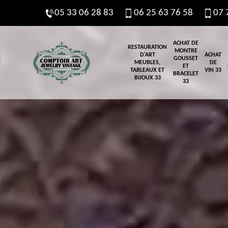
05 33 06 28 83
06 25 63 76 58
07 
ACHAT DE
RESTAURATION
MONTRE
D'ART
ACHAT
GOUSSET
MEUBLES,
DE
ET
TABLEAUX ET
VIN 33
BRACELET
BIJOUX 33
33