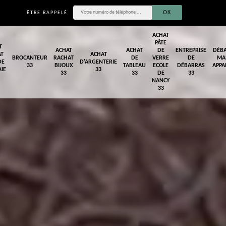
ÊTRE RAPPELÉ
ACHAT
PÂTE
T
ACHAT
ACHAT
DE
ENTREPRISE
DÉB
AT
ACHAT
BROCANTEUR
RACHAT
DE
VERRE
DE
MA
DE
D'ARGENTERIE
33
BIJOUX
TABLEAU
ECOLE
DÉBARRAS
APPA
IE
33
33
33
DE
33
NANCY
33