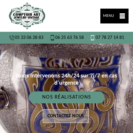
MENU
05 33 06 28 83
06 25 63 76 58
07 78 27 14 81
Nous intervenons 24h/24 sur 7j/7 en cas
d'urgence
NOS RÉALISATIONS
CONTACTEZ NOUS