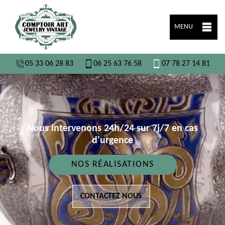
MENU
05 33 06 28 83
06 25 63 76 58
07 78 27 14 81
Nous intervenons 24h/24 sur 7j/7 en cas
d'urgence
NOS RÉALISATIONS
CONTACTEZ NOUS