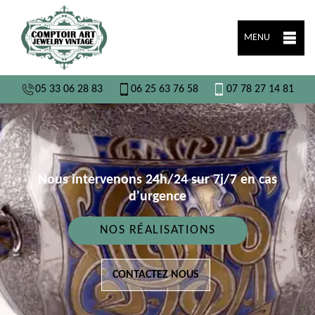
MENU
05 33 06 28 83
06 25 63 76 58
07 78 27 14 81
Nous intervenons 24h/24 sur 7j/7 en cas
d'urgence
NOS RÉALISATIONS
CONTACTEZ NOUS