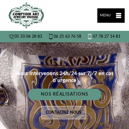
MENU
05 33 06 28 83
06 25 63 76 58
07 78 27 14 81
Nous intervenons 24h/24 sur 7j/7 en cas
d'urgence
NOS RÉALISATIONS
CONTACTEZ NOUS