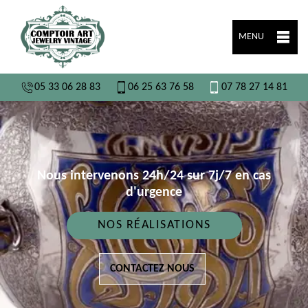
MENU
05 33 06 28 83
06 25 63 76 58
07 78 27 14 81
Nous intervenons 24h/24 sur 7j/7 en cas
d'urgence
NOS RÉALISATIONS
CONTACTEZ NOUS