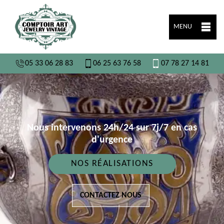
MENU
05 33 06 28 83
06 25 63 76 58
07 78 27 14 81
Nous intervenons 24h/24 sur 7j/7 en cas
d'urgence
NOS RÉALISATIONS
CONTACTEZ NOUS