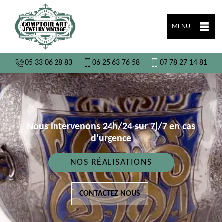
MENU
05 33 06 28 83
06 25 63 76 58
07 78 27 14 81
Nous intervenons 24h/24 sur 7j/7 en cas
d'urgence
NOS RÉALISATIONS
CONTACTEZ NOUS