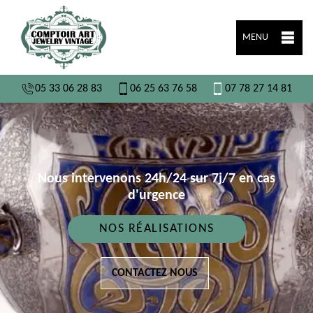
MENU
05 33 06 28 83
06 25 63 76 58
07 78 27 14 81
Nous intervenons 24h/24 sur 7j/7 en cas
d'urgence
NOS RÉALISATIONS
CONTACTEZ NOUS