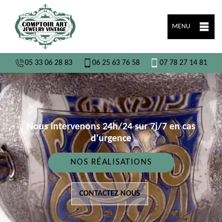
MENU
05 33 06 28 83
06 25 63 76 58
07 78 27 14 81
Nous intervenons 24h/24 sur 7j/7 en cas
d'urgence
NOS RÉALISATIONS
CONTACTEZ NOUS