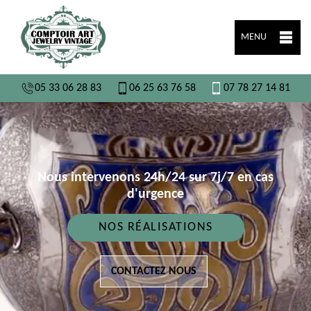
MENU
05 33 06 28 83
06 25 63 76 58
07 78 27 14 81
Nous intervenons 24h/24 sur 7j/7 en cas
d'urgence
NOS RÉALISATIONS
CONTACTEZ NOUS