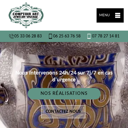
MENU
05 33 06 28 83
06 25 63 76 58
07 78 27 14 81
Nous intervenons 24h/24 sur 7j/7 en cas
d'urgence
NOS RÉALISATIONS
CONTACTEZ NOUS