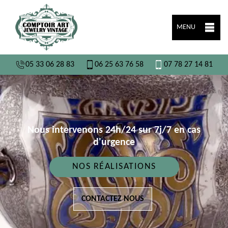
MENU
05 33 06 28 83
06 25 63 76 58
07 78 27 14 81
Nous intervenons 24h/24 sur 7j/7 en cas
d'urgence
NOS RÉALISATIONS
CONTACTEZ NOUS