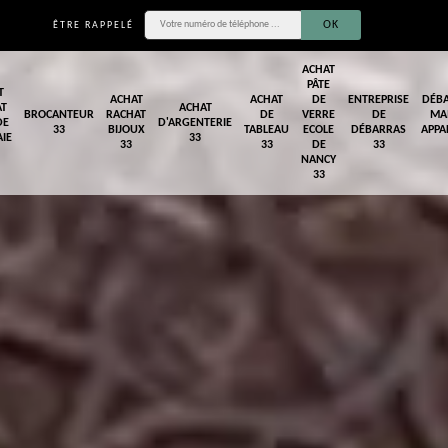
ÊTRE RAPPELÉ
ACHAT
PÂTE
T
ACHAT
ACHAT
DE
ENTREPRISE
DÉB
AT
ACHAT
BROCANTEUR
RACHAT
DE
VERRE
DE
MA
DE
D'ARGENTERIE
33
BIJOUX
TABLEAU
ECOLE
DÉBARRAS
APPA
IE
33
33
33
DE
33
NANCY
33