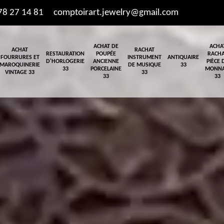
78 27 14 81
comptoirart.jewelry@gmail.com
ACHAT DE
ACHA
ACHAT
RACHAT
RESTAURATION
POUPÉE
RACH
FOURRURES ET
INSTRUMENT
ANTIQUAIRE
D'HORLOGERIE
ANCIENNE
PIÈCE 
MAROQUINERIE
DE MUSIQUE
33
33
PORCELAINE
MONNA
VINTAGE 33
33
33
33