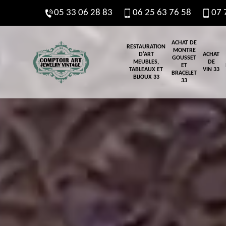
05 33 06 28 83
06 25 63 76 58
07 
ACHAT DE
RESTAURATION
MONTRE
D'ART
ACHAT
GOUSSET
MEUBLES,
DE
ET
TABLEAUX ET
VIN 33
BRACELET
BIJOUX 33
33