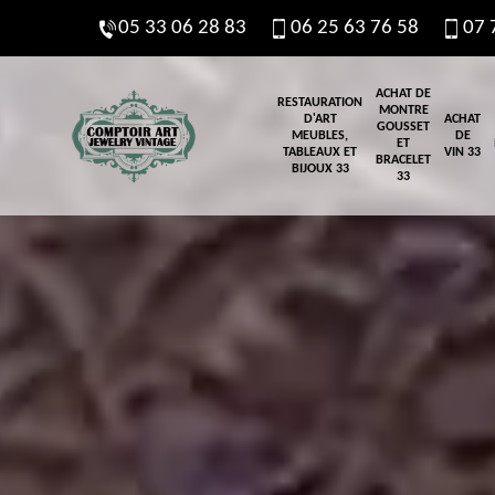
05 33 06 28 83
06 25 63 76 58
07 
ACHAT DE
RESTAURATION
MONTRE
D'ART
ACHAT
GOUSSET
MEUBLES,
DE
ET
TABLEAUX ET
VIN 33
BRACELET
BIJOUX 33
33