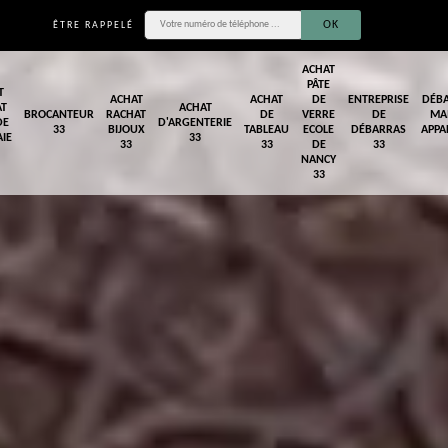
ÊTRE RAPPELÉ
ACHAT
PÂTE
T
ACHAT
ACHAT
DE
ENTREPRISE
DÉB
AT
ACHAT
BROCANTEUR
RACHAT
DE
VERRE
DE
MA
DE
D'ARGENTERIE
33
BIJOUX
TABLEAU
ECOLE
DÉBARRAS
APPA
IE
33
33
33
DE
33
NANCY
33