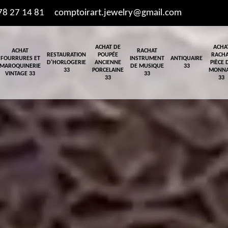
78 27 14 81
comptoirart.jewelry@gmail.com
ACHAT DE
ACHA
ACHAT
RACHAT
RESTAURATION
POUPÉE
RACH
FOURRURES ET
INSTRUMENT
ANTIQUAIRE
D'HORLOGERIE
ANCIENNE
PIÈCE 
MAROQUINERIE
DE MUSIQUE
33
33
PORCELAINE
MONNA
VINTAGE 33
33
33
33