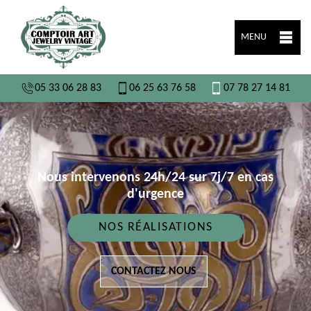
MENU
05 33 06 28 83
06 25 63 76 58
07 78 27 14 81
Nous intervenons 24h/24 sur 7j/7 en cas
d'urgence
NOS RÉALISATIONS
CONTACTEZ NOUS