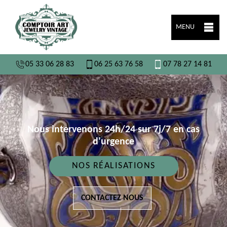
MENU
05 33 06 28 83
06 25 63 76 58
07 78 27 14 81
Nous intervenons 24h/24 sur 7j/7 en cas
d'urgence
NOS RÉALISATIONS
CONTACTEZ NOUS