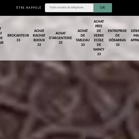
ÊTRE RAPPELÉ
ACHAT
PÂTE
T
ACHAT
ACHAT
DE
ENTREPRISE
DÉB
AT
ACHAT
BROCANTEUR
RACHAT
DE
VERRE
DE
MA
DE
D'ARGENTERIE
33
BIJOUX
TABLEAU
ECOLE
DÉBARRAS
APPA
IE
33
33
33
DE
33
NANCY
33