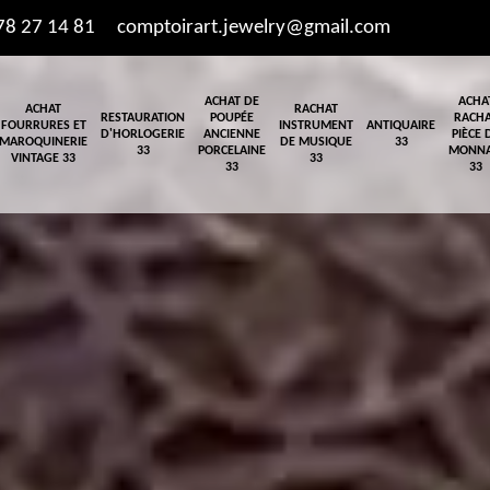
78 27 14 81
comptoirart.jewelry@gmail.com
ACHAT DE
ACHA
ACHAT
RACHAT
RESTAURATION
POUPÉE
RACH
FOURRURES ET
INSTRUMENT
ANTIQUAIRE
D'HORLOGERIE
ANCIENNE
PIÈCE 
MAROQUINERIE
DE MUSIQUE
33
33
PORCELAINE
MONNA
VINTAGE 33
33
33
33