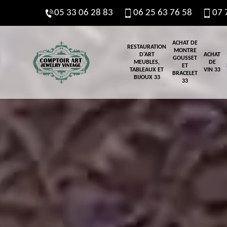
05 33 06 28 83
06 25 63 76 58
07 
ACHAT DE
RESTAURATION
MONTRE
D'ART
ACHAT
GOUSSET
MEUBLES,
DE
ET
TABLEAUX ET
VIN 33
BRACELET
BIJOUX 33
33