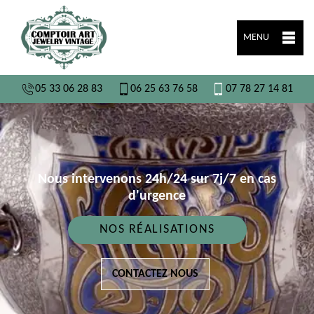
MENU
05 33 06 28 83
06 25 63 76 58
07 78 27 14 81
Nous intervenons 24h/24 sur 7j/7 en cas
d'urgence
NOS RÉALISATIONS
CONTACTEZ NOUS