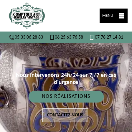
MENU
05 33 06 28 83
06 25 63 76 58
07 78 27 14 81
Nous intervenons 24h/24 sur 7j/7 en cas
d'urgence
NOS RÉALISATIONS
CONTACTEZ NOUS