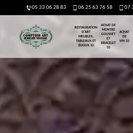
05 33 06 28 83
06 25 63 76 58
07 
ACHAT DE
RESTAURATION
MONTRE
D'ART
ACHAT
GOUSSET
MEUBLES,
DE
ET
TABLEAUX ET
VIN 33
BRACELET
BIJOUX 33
33