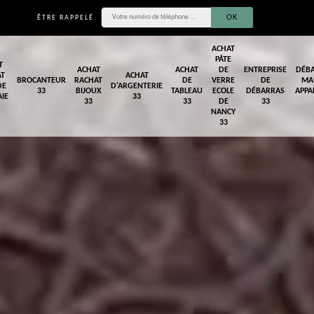
ÊTRE RAPPELÉ
ACHAT
PÂTE
T
ACHAT
ACHAT
DE
ENTREPRISE
DÉB
AT
ACHAT
BROCANTEUR
RACHAT
DE
VERRE
DE
MA
DE
D'ARGENTERIE
33
BIJOUX
TABLEAU
ECOLE
DÉBARRAS
APPA
IE
33
33
33
DE
33
NANCY
33