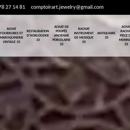
78 27 14 81
comptoirart.jewelry@gmail.com
ACHAT DE
ACHA
ACHAT
RACHAT
RESTAURATION
POUPÉE
RACH
FOURRURES ET
INSTRUMENT
ANTIQUAIRE
D'HORLOGERIE
ANCIENNE
PIÈCE 
MAROQUINERIE
DE MUSIQUE
33
33
PORCELAINE
MONNA
VINTAGE 33
33
33
33