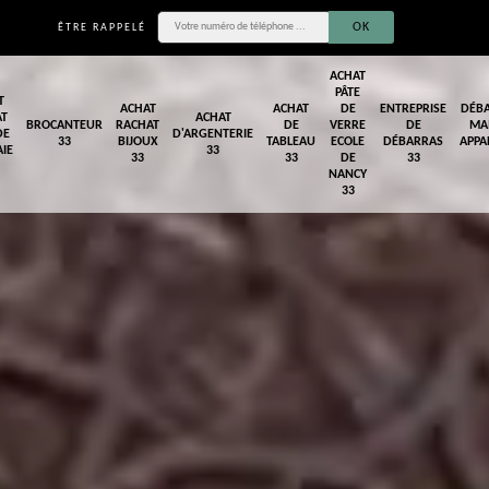
ÊTRE RAPPELÉ
ACHAT
PÂTE
T
ACHAT
ACHAT
DE
ENTREPRISE
DÉB
AT
ACHAT
BROCANTEUR
RACHAT
DE
VERRE
DE
MA
DE
D'ARGENTERIE
33
BIJOUX
TABLEAU
ECOLE
DÉBARRAS
APPA
IE
33
33
33
DE
33
NANCY
33