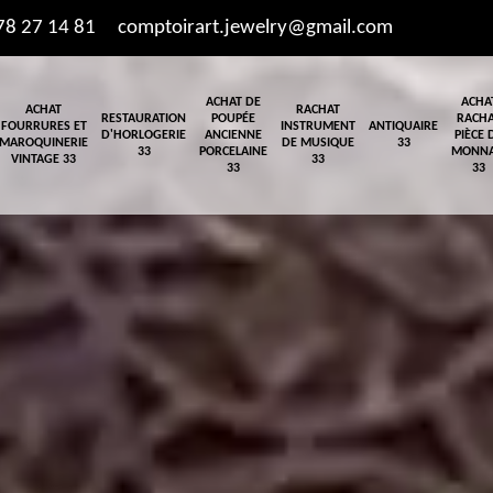
78 27 14 81
comptoirart.jewelry@gmail.com
ACHAT DE
ACHA
ACHAT
RACHAT
RESTAURATION
POUPÉE
RACH
FOURRURES ET
INSTRUMENT
ANTIQUAIRE
D'HORLOGERIE
ANCIENNE
PIÈCE 
MAROQUINERIE
DE MUSIQUE
33
33
PORCELAINE
MONNA
VINTAGE 33
33
33
33