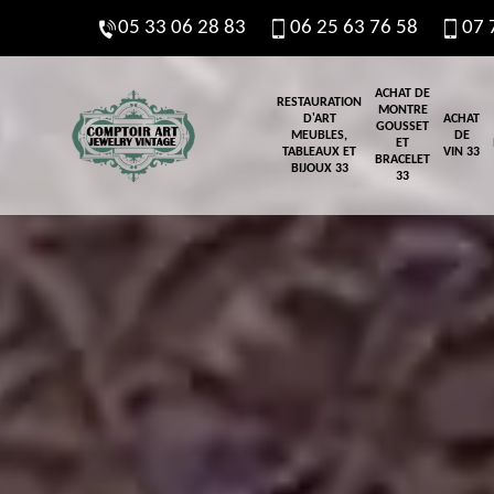
05 33 06 28 83
06 25 63 76 58
07 
ACHAT DE
RESTAURATION
MONTRE
D'ART
ACHAT
GOUSSET
MEUBLES,
DE
ET
TABLEAUX ET
VIN 33
BRACELET
BIJOUX 33
33