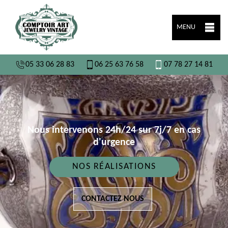
MENU
05 33 06 28 83
06 25 63 76 58
07 78 27 14 81
Nous intervenons 24h/24 sur 7j/7 en cas
d'urgence
NOS RÉALISATIONS
CONTACTEZ NOUS