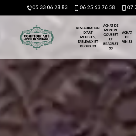
05 33 06 28 83
06 25 63 76 58
07 
ACHAT DE
RESTAURATION
MONTRE
D'ART
ACHAT
GOUSSET
MEUBLES,
DE
ET
TABLEAUX ET
VIN 33
BRACELET
BIJOUX 33
33