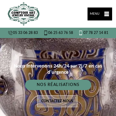
MENU
05 33 06 28 83
06 25 63 76 58
07 78 27 14 81
Nous intervenons 24h/24 sur 7j/7 en cas
d'urgence
NOS RÉALISATIONS
CONTACTEZ NOUS