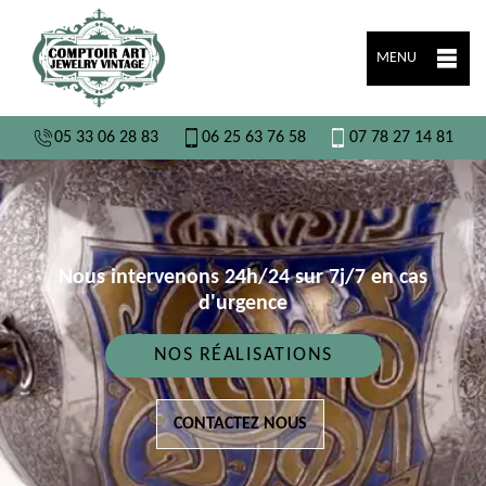
MENU
05 33 06 28 83
06 25 63 76 58
07 78 27 14 81
Nous intervenons 24h/24 sur 7j/7 en cas
d'urgence
NOS RÉALISATIONS
CONTACTEZ NOUS