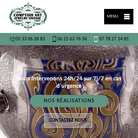
MENU
05 33 06 28 83
06 25 63 76 58
07 78 27 14 81
Nous intervenons 24h/24 sur 7j/7 en cas
d'urgence
NOS RÉALISATIONS
CONTACTEZ NOUS