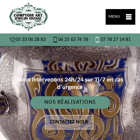
MENU
05 33 06 28 83
06 25 63 76 58
07 78 27 14 81
Nous intervenons 24h/24 sur 7j/7 en cas
d'urgence
NOS RÉALISATIONS
CONTACTEZ NOUS