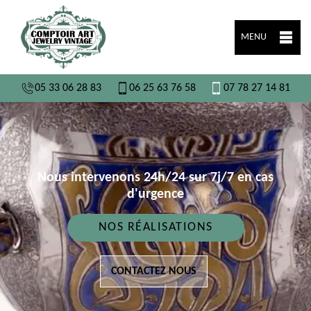
MENU
05 33 06 28 83
06 25 63 76 58
07 78 27 14 81
Nous intervenons 24h/24 sur 7j/7 en cas
d'urgence
NOS RÉALISATIONS
CONTACTEZ NOUS