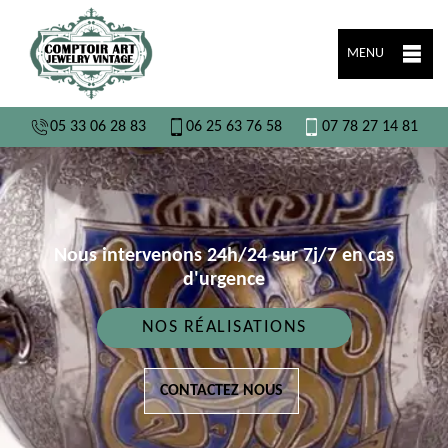
MENU
05 33 06 28 83
06 25 63 76 58
07 78 27 14 81
Nous intervenons 24h/24 sur 7j/7 en cas
d'urgence
NOS RÉALISATIONS
CONTACTEZ NOUS