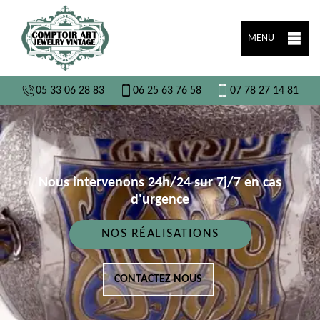
MENU
05 33 06 28 83
06 25 63 76 58
07 78 27 14 81
Nous intervenons 24h/24 sur 7j/7 en cas
d'urgence
NOS RÉALISATIONS
CONTACTEZ NOUS