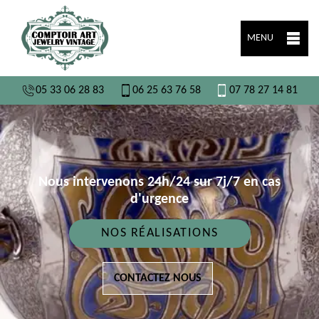
MENU
05 33 06 28 83
06 25 63 76 58
07 78 27 14 81
Nous intervenons 24h/24 sur 7j/7 en cas
d'urgence
NOS RÉALISATIONS
CONTACTEZ NOUS