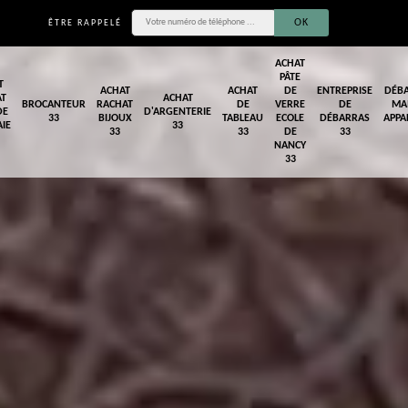
ÊTRE RAPPELÉ
ACHAT
PÂTE
T
ACHAT
ACHAT
DE
ENTREPRISE
DÉB
AT
ACHAT
BROCANTEUR
RACHAT
DE
VERRE
DE
MA
DE
D'ARGENTERIE
33
BIJOUX
TABLEAU
ECOLE
DÉBARRAS
APPA
IE
33
33
33
DE
33
NANCY
33