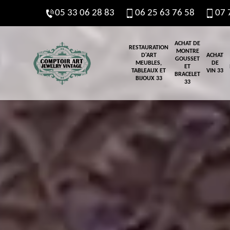
05 33 06 28 83
06 25 63 76 58
07 
ACHAT DE
RESTAURATION
MONTRE
D'ART
ACHAT
GOUSSET
MEUBLES,
DE
ET
TABLEAUX ET
VIN 33
BRACELET
BIJOUX 33
33