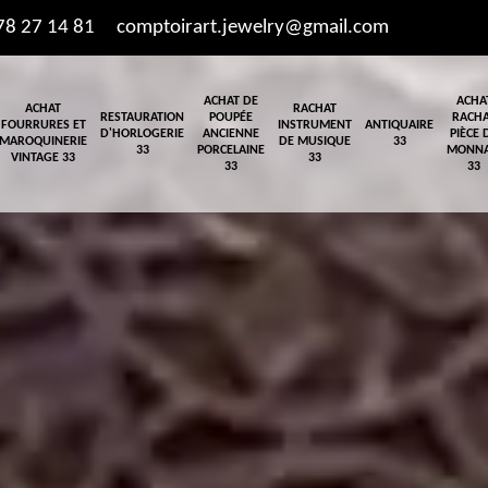
78 27 14 81
comptoirart.jewelry@gmail.com
ACHAT DE
ACHA
ACHAT
RACHAT
RESTAURATION
POUPÉE
RACH
FOURRURES ET
INSTRUMENT
ANTIQUAIRE
D'HORLOGERIE
ANCIENNE
PIÈCE 
MAROQUINERIE
DE MUSIQUE
33
33
PORCELAINE
MONNA
VINTAGE 33
33
33
33