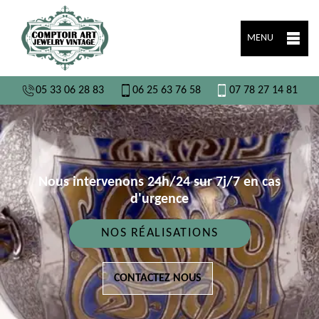
MENU
05 33 06 28 83
06 25 63 76 58
07 78 27 14 81
Nous intervenons 24h/24 sur 7j/7 en cas
d'urgence
NOS RÉALISATIONS
CONTACTEZ NOUS