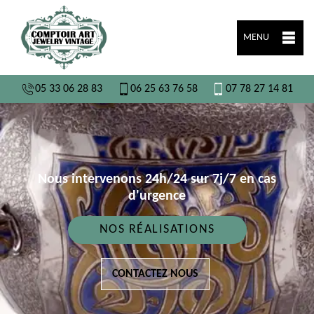
MENU
05 33 06 28 83
06 25 63 76 58
07 78 27 14 81
Nous intervenons 24h/24 sur 7j/7 en cas
d'urgence
NOS RÉALISATIONS
CONTACTEZ NOUS