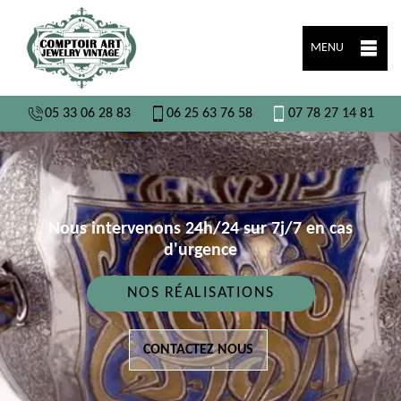
MENU
05 33 06 28 83
06 25 63 76 58
07 78 27 14 81
Nous intervenons 24h/24 sur 7j/7 en cas
d'urgence
NOS RÉALISATIONS
CONTACTEZ NOUS