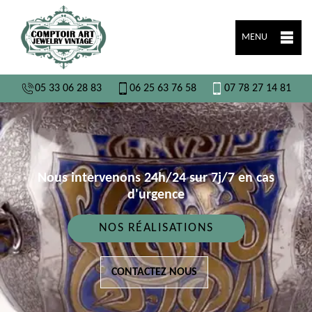
MENU
05 33 06 28 83
06 25 63 76 58
07 78 27 14 81
Nous intervenons 24h/24 sur 7j/7 en cas
d'urgence
NOS RÉALISATIONS
CONTACTEZ NOUS