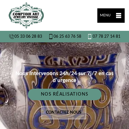
MENU
05 33 06 28 83
06 25 63 76 58
07 78 27 14 81
Nous intervenons 24h/24 sur 7j/7 en cas
d'urgence
NOS RÉALISATIONS
CONTACTEZ NOUS