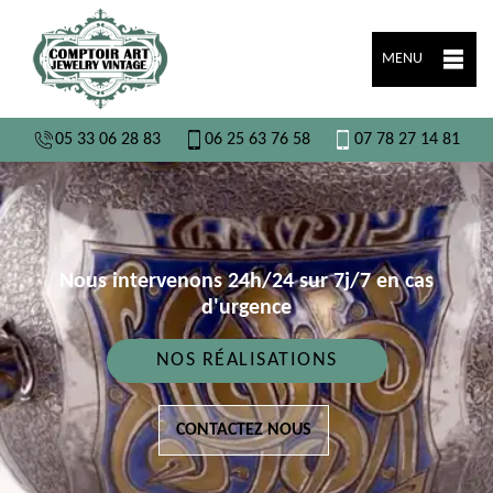
MENU
05 33 06 28 83
06 25 63 76 58
07 78 27 14 81
Nous intervenons 24h/24 sur 7j/7 en cas
d'urgence
NOS RÉALISATIONS
CONTACTEZ NOUS