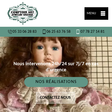
MENU
05 33 06 28 83
06 25 63 76 58
07 78 27 14 81
Nous intervenons 24h/24 sur 7j/7 en cas
d'urgence
NOS RÉALISATIONS
CONTACTEZ NOUS