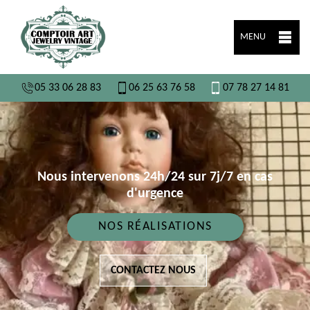
MENU
05 33 06 28 83
06 25 63 76 58
07 78 27 14 81
Nous intervenons 24h/24 sur 7j/7 en cas
d'urgence
NOS RÉALISATIONS
CONTACTEZ NOUS