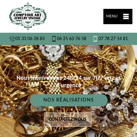
MENU
05 33 06 28 83
06 25 63 76 58
07 78 27 14 81
Nous intervenons 24h/24 sur 7j/7 en cas
d'urgence
NOS RÉALISATIONS
CONTACTEZ NOUS