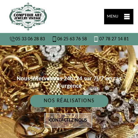
MENU
05 33 06 28 83
06 25 63 76 58
07 78 27 14 81
Nous intervenons 24h/24 sur 7j/7 en cas
d'urgence
NOS RÉALISATIONS
CONTACTEZ NOUS