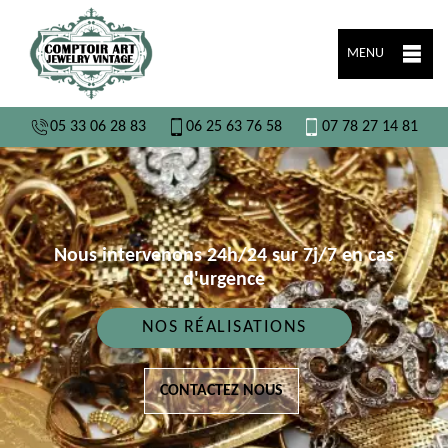
MENU
05 33 06 28 83
06 25 63 76 58
07 78 27 14 81
Nous intervenons 24h/24 sur 7j/7 en cas
d'urgence
NOS RÉALISATIONS
CONTACTEZ NOUS