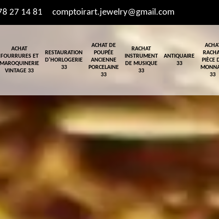
78 27 14 81
comptoirart.jewelry@gmail.com
ACHAT DE
ACHA
ACHAT
RACHAT
RESTAURATION
POUPÉE
RACH
FOURRURES ET
INSTRUMENT
ANTIQUAIRE
D'HORLOGERIE
ANCIENNE
PIÈCE 
MAROQUINERIE
DE MUSIQUE
33
33
PORCELAINE
MONNA
VINTAGE 33
33
33
33