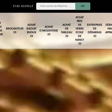
ÊTRE RAPPELÉ
ACHAT
PÂTE
T
ACHAT
ACHAT
DE
ENTREPRISE
DÉB
AT
ACHAT
BROCANTEUR
RACHAT
DE
VERRE
DE
MA
DE
D'ARGENTERIE
33
BIJOUX
TABLEAU
ECOLE
DÉBARRAS
APPA
IE
33
33
33
DE
33
NANCY
33