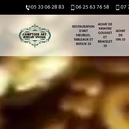
05 33 06 28 83
06 25 63 76 58
07 
ACHAT DE
RESTAURATION
MONTRE
D'ART
ACHAT
GOUSSET
MEUBLES,
DE
ET
TABLEAUX ET
VIN 33
BRACELET
BIJOUX 33
33