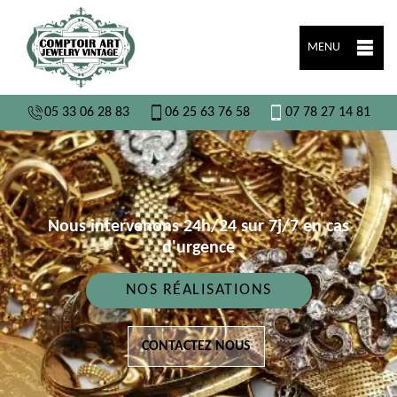
MENU
05 33 06 28 83
06 25 63 76 58
07 78 27 14 81
Nous intervenons 24h/24 sur 7j/7 en cas
d'urgence
NOS RÉALISATIONS
CONTACTEZ NOUS