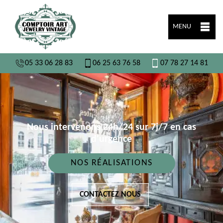
MENU
05 33 06 28 83
06 25 63 76 58
07 78 27 14 81
Nous intervenons 24h/24 sur 7j/7 en cas
d'urgence
NOS RÉALISATIONS
CONTACTEZ NOUS