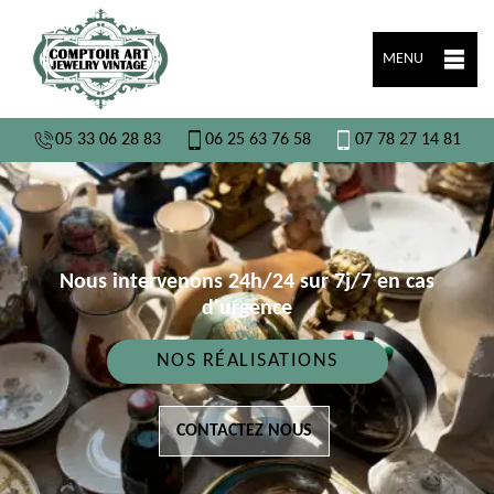
MENU
05 33 06 28 83
06 25 63 76 58
07 78 27 14 81
Nous intervenons 24h/24 sur 7j/7 en cas
d'urgence
NOS RÉALISATIONS
CONTACTEZ NOUS