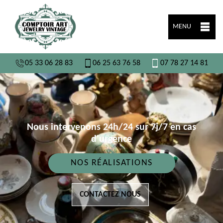
MENU
05 33 06 28 83
06 25 63 76 58
07 78 27 14 81
Nous intervenons 24h/24 sur 7j/7 en cas
d'urgence
NOS RÉALISATIONS
CONTACTEZ NOUS