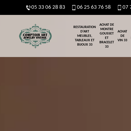
05 33 06 28 83
06 25 63 76 58
07 
ACHAT DE
RESTAURATION
MONTRE
D'ART
ACHAT
GOUSSET
MEUBLES,
DE
ET
TABLEAUX ET
VIN 33
BRACELET
BIJOUX 33
33