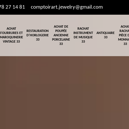
78 27 14 81
comptoirart.jewelry@gmail.com
ACHAT DE
ACHA
ACHAT
RACHAT
RESTAURATION
POUPÉE
RACH
FOURRURES ET
INSTRUMENT
ANTIQUAIRE
D'HORLOGERIE
ANCIENNE
PIÈCE 
MAROQUINERIE
DE MUSIQUE
33
33
PORCELAINE
MONNA
VINTAGE 33
33
33
33